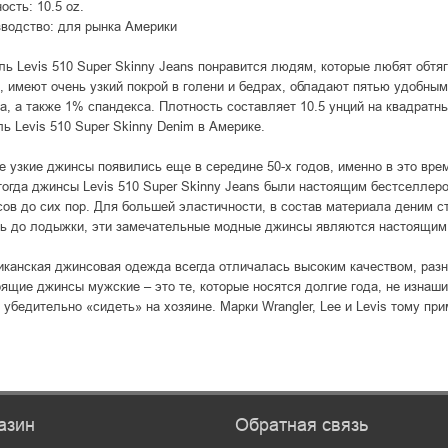
ость: 10.5 oz.
водство: для рынка Америки
ь Levis 510 Super Skinny Jeans понравится людям, которые любят обт
, имеют очень узкий покрой в голени и бедрах, обладают пятью удобны
а, а также 1% спандекса. Плотность составляет 10.5 унций на квадратн
ь Levis 510 Super Skinny Denim в Америке.
 узкие джинсы появились еще в середине 50-х годов, именно в это вр
огда джинсы Levis 510 Super Skinny Jeans были настоящим бестселлер
ов до сих пор. Для большей эластичности, в состав материала деним ст
ь до лодыжки, эти замечательные модные джинсы являются настоящим 
канская джинсовая одежда всегда отличалась высоким качеством, раз
ящие джинсы мужские – это те, которые носятся долгие года, не изнаши
 убедительно «сидеть» на хозяине. Марки Wrangler, Lee и Levis тому при
азин
Обратная связь