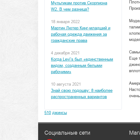
Плотн
Мультикам против Скорпиона
Произ
W2. В чем разница?
Модел
18 января 2022
талии
Мартин Лютер Кинг-младший и
хлопк
рабочая одежда движения за
модел
гражданские права
Самые
4 декабря 2021
Еще т
Когда Levi’s был «единственным
джинс
видом, созданным белыми
вплот
рабочими»
Амери
10 августа 2021
Насто
Знай свою подошву: 8 наиболее
очень
распространенных вариантов
510
джинсы
Социальные сети
Маг