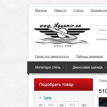
Магазин
Новости
Статьи
Производи
Наприме
Связь/доставка/оплата
Таблицы размеров
Милитари стиль
Джинсовая одежда
Главн
Подобрать товар
51
Цена:
▼
от
до
грн.