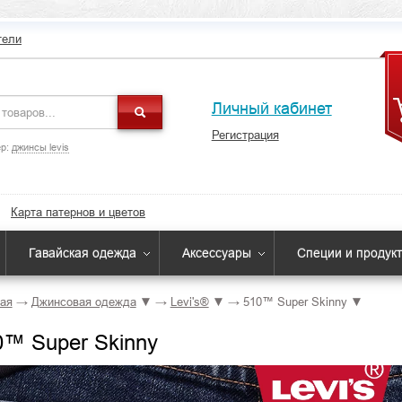
тели
Личный кабинет
Регистрация
р:
джинсы levis
Карта патернов и цветов
Гавайская одежда
Аксессуары
Специи и продук
ая
→
Джинсовая одежда
▼
→
Levi's®
▼
→
510™ Super Skinny
▼
0™ Super Skinny