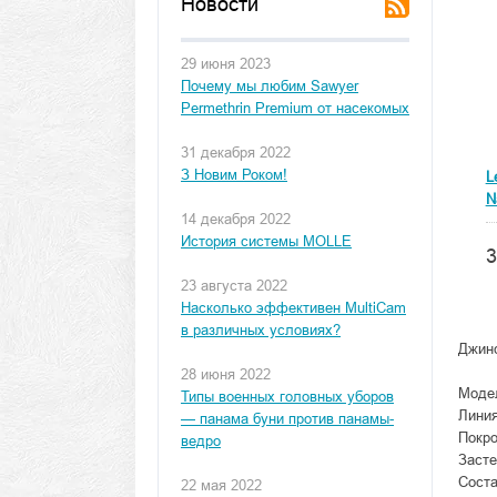
Новости
29 июня 2023
Почему мы любим Sawyer
Permethrin Premium от насекомых
31 декабря 2022
З Новим Роком!
L
N
14 декабря 2022
История системы MOLLE
3
23 августа 2022
Насколько эффективен MultiCam
в различных условиях?
Джинс
28 июня 2022
Модел
Типы военных головных уборов
Линия
— панама буни против панамы-
Покро
ведро
Засте
Соста
22 мая 2022