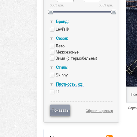
3003 грн.
3859 грн.
Бренд:
▼
Levi's®
Сезон:
▼
Лето
Межсезонье
Зима (с термобельем)
Стиль:
▼
Skinny
Плотность, oz:
▼
11
Пок
Сорти
Показать
Сбросить фильтр