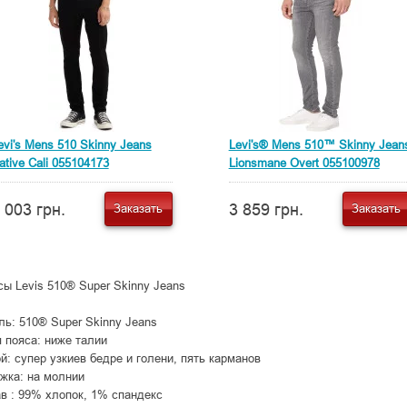
evi's Mens 510 Skinny Jeans
Levi's® Mens 510™ Skinny Jean
ative Cali 055104173
Lionsmane Overt 055100978
 003 грн.
3 859 грн.
Заказать
Заказать
ы Levis 510® Super Skinny Jeans
ь: 510® Super Skinny Jeans
 пояса: ниже талии
й: супер узкиев бедре и голени, пять карманов
жка: на молнии
в : 99% хлопок, 1% спандекс