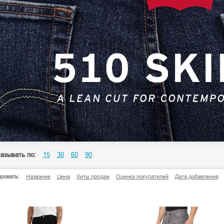
азывать по:
15
30
60
90
ровать:
Название
Цена
Хиты продаж
Оценка покупателей
Дата добавления