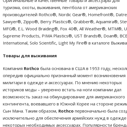
Оригинальные и качественные товары и аксессуары для
туризма, охоты, выживания, пентбола от американских
производителей Rothco®, Nordic Gear®, Homefront®, Datr
Sawyer®, Zippo®, Berry Plastics®, Grabber®, Aquamira®, Ste
MFG®, E.L. Wood Braiding®, Fox 40®, All Weather®, MTM®, 
Supreme Products, PIMA Plastics®, UST Brands®, Doan®, BC
International, Solo Scientific, Light My Fire® в каталоге Выжив
Товары для выживания
Компания
Rothco
была основана в США в 1953 году, нескол
опередив официально признанный момент возникновения 
милитари в одежде и аксессуарах. По мнению некоторых
историков моды – уверенно встать на ноги компании дал
возможность заказ на обмундирование для американского
контингента, воевавшего в Южной Корее на стороне режи
Сын Мана. Таким образом,
Rothco
первоначально была соз
исключительно для обеспечения армейских нужд в одежде
некоторых необходимых аксессуарах. Популярности бренд