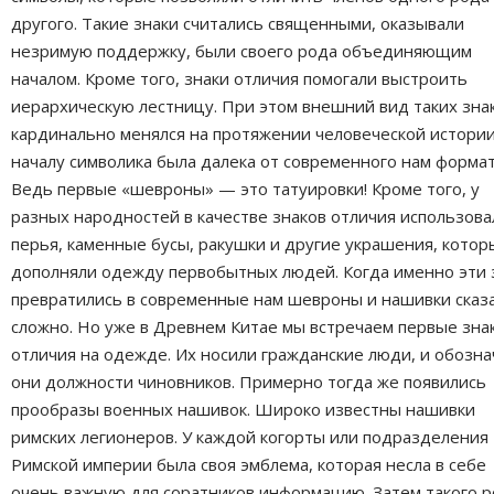
другого. Такие знаки считались священными, оказывали
незримую поддержку, были своего рода объединяющим
началом. Кроме того, знаки отличия помогали выстроить
иерархическую лестницу. При этом внешний вид таких зна
кардинально менялся на протяжении человеческой истории
началу символика была далека от современного нам формат
Ведь первые «шевроны» — это татуировки! Кроме того, у
разных народностей в качестве знаков отличия использова
перья, каменные бусы, ракушки и другие украшения, котор
дополняли одежду первобытных людей. Когда именно эти 
превратились в современные нам шевроны и нашивки сказ
сложно. Но уже в Древнем Китае мы встречаем первые зна
отличия на одежде. Их носили гражданские люди, и обозна
они должности чиновников. Примерно тогда же появились
прообразы военных нашивок. Широко известны нашивки
римских легионеров. У каждой когорты или подразделения
Римской империи была своя эмблема, которая несла в себе
очень важную для соратников информацию. Затем такого 