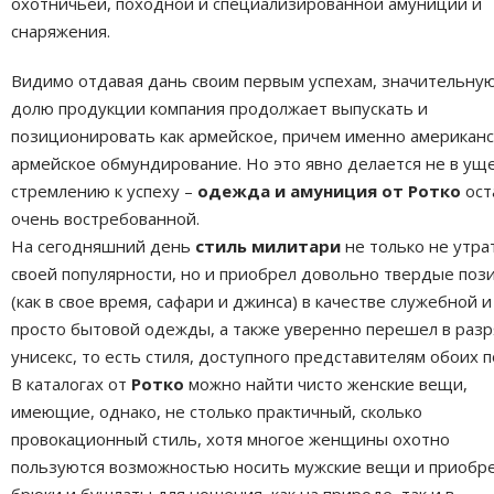
охотничьей, походной и специализированной амуниции и
снаряжения.
Видимо отдавая дань своим первым успехам, значительну
долю продукции компания продолжает выпускать и
позиционировать как армейское, причем именно американ
армейское обмундирование. Но это явно делается не в ущ
стремлению к успеху –
одежда и амуниция от Ротко
ост
очень востребованной.
На сегодняшний день
стиль милитари
не только не утра
своей популярности, но и приобрел довольно твердые поз
(как в свое время, сафари и джинса) в качестве служебной и
просто бытовой одежды, а также уверенно перешел в раз
унисекс, то есть стиля, доступного представителям обоих п
В каталогах от
Ротко
можно найти чисто женские вещи,
имеющие, однако, не столько практичный, сколько
провокационный стиль, хотя многое женщины охотно
пользуются возможностью носить мужские вещи и приобр