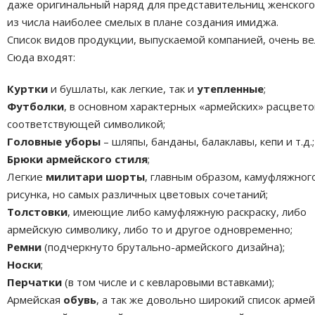
даже оригинальный наряд для представительниц женского
из числа наиболее смелых в плане создания имиджа.
Список видов продукции, выпускаемой компанией, очень ве
Сюда входят:
Куртки
и бушлаты, как легкие, так и
утепленные
;
Футболки
, в основном характерных «армейских» расцветок
соответствующей символикой;
Головные уборы
– шляпы, банданы, балаклавы, кепи и т.д.;
Брюки армейского стиля
;
Легкие
милитари шорты
, главным образом, камуфляжног
рисунка, но самых различных цветовых сочетаний;
Толстовки
, имеющие либо камуфляжную раскраску, либо
армейскую символику, либо то и другое одновременно;
Ремни
(подчеркнуто брутально-армейского дизайна);
Носки
;
Перчатки
(в том числе и с кевларовыми вставками);
Армейская
обувь
, а так же довольно широкий список армей