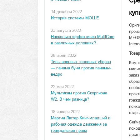
Сре
14 декабря 2022
куп
История системы MOLLE
Ориги
23 августа 2022
произ
Насколько эффективен MultiCam
MFG®,
в различных условиях?
Intern
Товар
28 июня 2022
Типы военных головных уборов
Комп
— панама буни против панамы-
милит
ведро
заказ
обра
22 мая 2022
необх
Мультикам против Скорпиона
практ
W2. В чем разница?
гражд
психо
18 января 2022
стары
Мартин Лютер Кинг-младший и
Сейч
рабочая одежда движения за
поход
гражданские права
десят