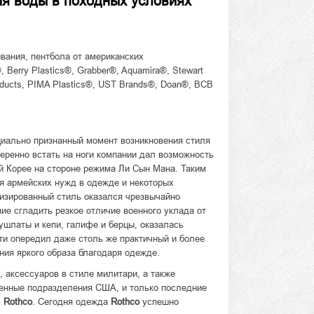
ия воды в походных условиях
вания, пентбола от американских
 Berry Plastics®, Grabber®, Aquamira®, Stewart
ducts, PIMA Plastics®, UST Brands®, Doan®, BCB
циально признанный момент возникновения стиля
еренно встать на ноги компании дал возможность
й Корее на стороне режима Ли Сын Мана. Таким
я армейских нужд в одежде и некоторых
низированный стиль оказался чрезвычайно
ие сгладить резкое отличие военного уклада от
ушлаты и кепи, галифе и берцы, оказалась
ти опередил даже столь же практичный и более
ия яркого образа благодаря одежде.
аксессуаров в стиле милитари, а также
енные подразделения США, и только последние
ю
Rothco
. Сегодня одежда
Rothco
успешно