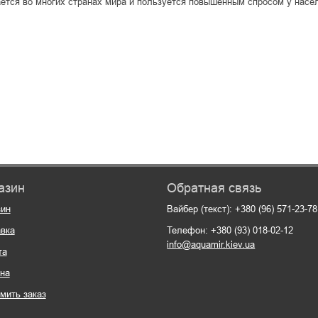
ется во многих странах мира и пользуется повышенным спросом у насе
азин
Обратная связь
зин
Вайбер (текст): +380 (96) 571-23-78
вка
Телефон: +380 (93) 018-02-12
info@aquamir.kiev.ua
та
на
мить заказ