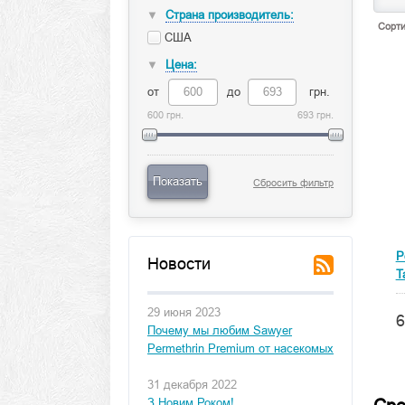
Страна производитель:
▼
Сорти
США
Цена:
▼
от
до
грн.
600 грн.
693 грн.
Показать
Сбросить фильтр
P
Новости
T
29 июня 2023
6
Почему мы любим Sawyer
Permethrin Premium от насекомых
31 декабря 2022
З Новим Роком!