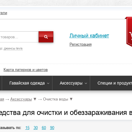
тели
Личный кабинет
Регистрация
р:
джинсы levis
Карта патернов и цветов
Гавайская одежда
Аксессуары
Специи и продук
ая
→
Аксессуары
▼
→
Очистка воды
▼
едства для очистки и обеззараживания 
азывать по:
15
30
60
90