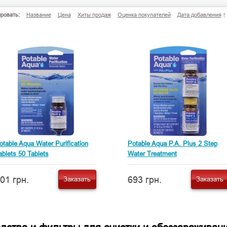
ровать:
Название
Цена
Хиты продаж
Оценка покупателей
Дата добавления
↑
otable Aqua Water Purification
Potable Aqua P.A. Plus 2 Step
ablets 50 Tablets
Water Treatment
01 грн.
693 грн.
Заказать
Заказать