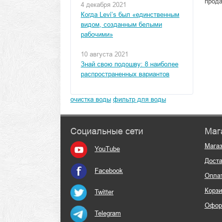
прода
4 декабря 2021
Когда Levi’s был «единственным
видом, созданным белыми
рабочими»
10 августа 2021
Знай свою подошву: 8 наиболее
распространенных вариантов
очистка воды
фильтр для воды
Социальные сети
Маг
Мага
YouTube
Доста
Facebook
Опла
Корзи
Twitter
Офор
Telegram