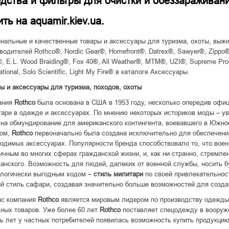
дства и фильтры для очистки и обеззараживан
ить на aquamir.kiev.ua.
нальные и качественные товары и аксессуары для туризма, охоты, выжи
водителей Rothco®, Nordic Gear®, Homefront®, Datrex®, Sawyer®, Zippo®,
 E.L. Wood Braiding®, Fox 40®, All Weather®, MTM®, UZI®, Supreme Pro
ational, Solo Scientific, Light My Fire® в каталоге Аксессуары.
ы и аксессуары для туризма, походов, охоты
ания
Rothco
была основана в США в 1953 году, несколько опередив офи
ари в одежде и аксессуарах. По мнению некоторых историков моды – ув
 на обмундирование для американского контингента, воевавшего в Южно
зом,
Rothco
первоначально была создана исключительно для обеспечени
одимых аксессуарах. Популярности бренда способствовало то, что вое
ичным во многих сферах гражданской жизни, и, как ни странно, стремлен
анского. Возможность для людей, далеких от военной службы, носить б
логически выгодным ходом –
стиль милитари
по своей привлекательнос
й стиль сафари, создавая значительно больше возможностей для создан
ас компания
Rothco
является мировым лидером по производству одежды, 
ных товаров. Уже более 60 лет
Rothco
поставляет спецодежду в вооруж
ь лет у частных потребителей появилась возможность купить продукци