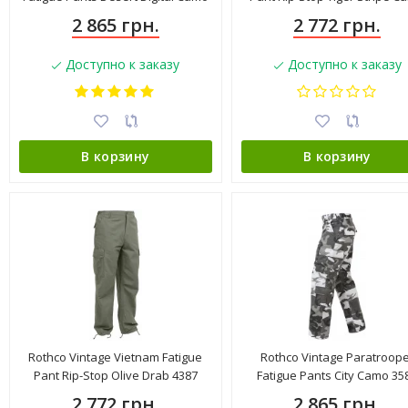
23366
4487
2 865 грн.
2 772 грн.
Доступно к заказу
Доступно к заказу
В корзину
В корзину
Rothco Vintage Vietnam Fatigue
Rothco Vintage Paratroop
Pant Rip-Stop Olive Drab 4387
Fatigue Pants City Camo 35
2 772 грн.
2 865 грн.