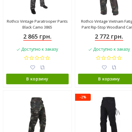
Rothco Vintage Paratrooper Pants
Rothco Vintage Vietnam Fati
Black Camo 3865
Pant Rip-Stop Woodland C
4271
2 865 грн.
2 772 грн.
Доступно к заказу
Доступно к заказу
В корзину
В корзину
-2%