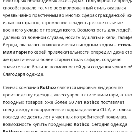
некоторых необходимых аксессуарах. Популярности бренд
способствовало то, что военизированный стиль оказался
чрезвычайно практичным во многих сферах гражданской жи
и, как ни странно, стремление сгладить резкое отличие
военного уклада от гражданского. Возможность для людей,
далеких от военной службы, носить бушлаты и кепи, галиф
берцы, оказалась психологически выгодным ходом –
стиль
милитари
по своей привлекательности опередил даже ст
же практичный и более старый стиль сафари, создавая
значительно больше возможностей для создания яркого о
благодаря одежде.
Сейчас компания
Rothco
является мировым лидером по
производству одежды, аксессуаров в стиле милитари, а та
походных товаров. Уже более 60 лет
Rothco
поставляет
спецодежду в вооруженные подразделения США, и только
последние десять лет у частных потребителей появилась
возможность купить продукцию
Rothco
. Сегодня одежда
Rothco
успешно продается во многих странах мира и польз