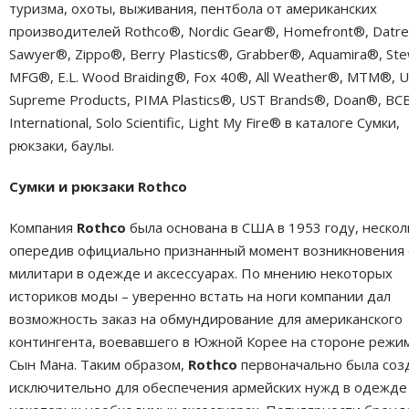
туризма, охоты, выживания, пентбола от американских
производителей Rothco®, Nordic Gear®, Homefront®, Datr
Sawyer®, Zippo®, Berry Plastics®, Grabber®, Aquamira®, Ste
MFG®, E.L. Wood Braiding®, Fox 40®, All Weather®, MTM®, 
Supreme Products, PIMA Plastics®, UST Brands®, Doan®, BC
International, Solo Scientific, Light My Fire® в каталоге Сумки,
рюкзаки, баулы.
Сумки и рюкзаки Rothco
Компания
Rothco
была основана в США в 1953 году, нескол
опередив официально признанный момент возникновения 
милитари в одежде и аксессуарах. По мнению некоторых
историков моды – уверенно встать на ноги компании дал
возможность заказ на обмундирование для американского
контингента, воевавшего в Южной Корее на стороне режи
Сын Мана. Таким образом,
Rothco
первоначально была соз
исключительно для обеспечения армейских нужд в одежде