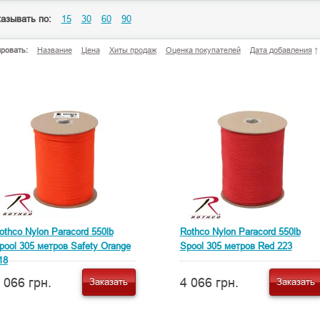
азывать по:
15
30
60
90
ровать:
Название
Цена
Хиты продаж
Оценка покупателей
Дата добавления
↑
othco Nylon Paracord 550lb
Rothco Nylon Paracord 550lb
pool 305 метров Safety Orange
Spool 305 метров Red 223
18
 066 грн.
4 066 грн.
Заказать
Заказать