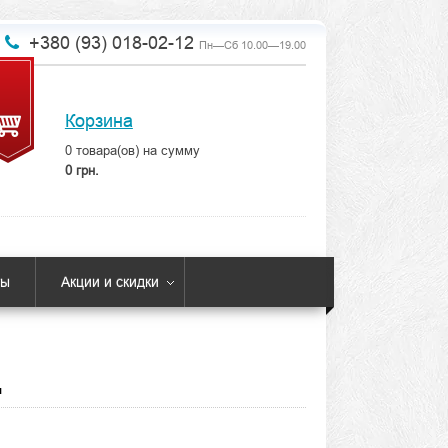
+380 (93) 018-02-12
Пн—Сб 10.00—19.00
Корзина
0
товара(ов) на сумму
0 грн.
ты
Акции и скидки
д