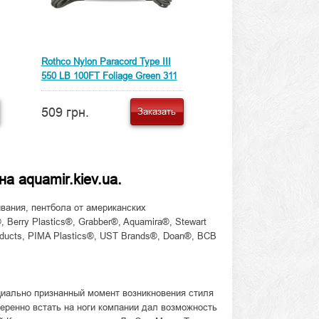
Rothco Nylon Paracord Type III
550 LB 100FT Foliage Green 311
509 грн.
Заказать
а aquamir.kiev.ua.
вания, пентбола от американских
 Berry Plastics®, Grabber®, Aquamira®, Stewart
ducts, PIMA Plastics®, UST Brands®, Doan®, BCB
циально признанный момент возникновения стиля
еренно встать на ноги компании дал возможность