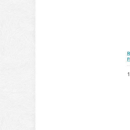
R
F
1