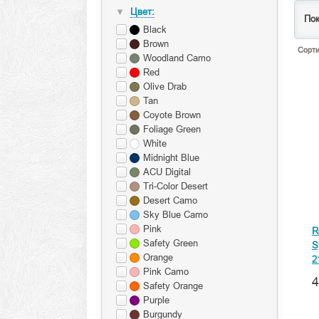
Цвет:
▼
Пок
Black
Brown
Сорти
Woodland Camo
Red
Olive Drab
Tan
Coyote Brown
Foliage Green
White
Midnight Blue
ACU Digital
Tri-Color Desert
Desert Camo
Sky Blue Camo
Pink
R
Safety Green
S
Orange
2
Pink Camo
4
Safety Orange
Purple
Burgundy