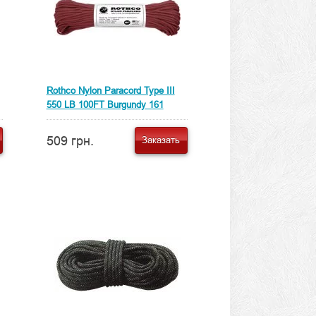
Rothco Nylon Paracord Type III
550 LB 100FT Burgundy 161
509 грн.
Заказать