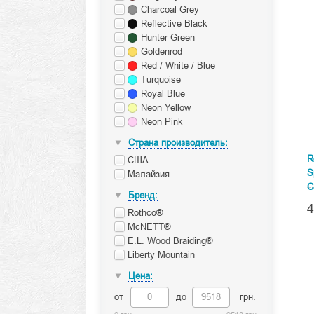
Charcoal Grey
Reflective Black
Hunter Green
Goldenrod
Red / White / Blue
Turquoise
Royal Blue
Neon Yellow
Neon Pink
Страна производитель:
▼
R
США
S
Малайзия
C
Бренд:
▼
4
Rothco®
McNETT®
E.L. Wood Braiding®
Liberty Mountain
Цена:
▼
от
до
грн.