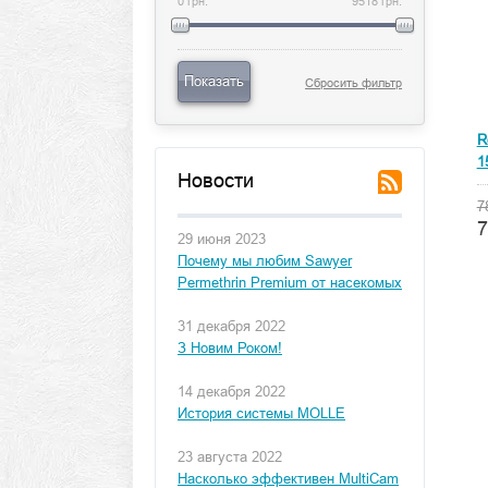
0 грн.
9518 грн.
Показать
Сбросить фильтр
R
1
Новости
7
7
29 июня 2023
Почему мы любим Sawyer
Permethrin Premium от насекомых
31 декабря 2022
З Новим Роком!
14 декабря 2022
История системы MOLLE
23 августа 2022
Насколько эффективен MultiCam