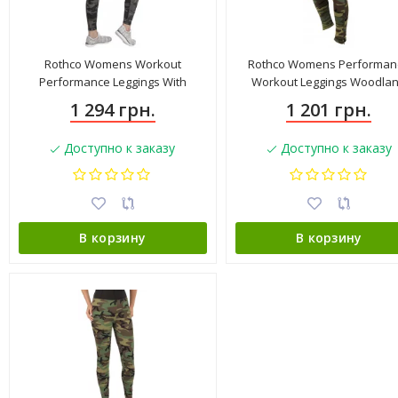
Rothco Womens Workout
Rothco Womens Performan
Performance Leggings With
Workout Leggings Woodla
Pockets Black Camo 4890
Camo 44090
1 294 грн.
1 201 грн.
Доступно к заказу
Доступно к заказу
В корзину
В корзину