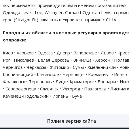
подчеркивается производителем и именем производителя.
Одежда Levi's, Lee, Wrangler, Carhartt Одежда Levis в прям
крое (Straight Fit) заказать в Украине напрямую с США.
Города и их области в которые регулярно происходя
отправки:
Киев • Харьков • Одесса • Днепр • Запорожье • Львов • Крив
Рог • Николаев • Белая Церковь • Винница • Херсон • Полтав
Чернигов • Черкассы • Житомир • Сумы • Хмельницкий • Ровн
Кропивницкий • Каменское • Черновцы • Кременчуг • Ивано-
Франковск • Тернополь • Луцк • Краматорск • Бровары • Ни
• Северодонецк • Славянск • Ужгород • Павлоград • Лисичанс
Каменец-Подольский • Ирпень • Буча
Полная версия сайта