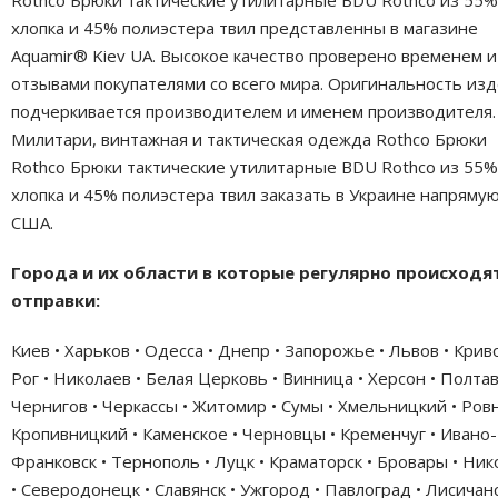
Rothco Брюки тактические утилитарные BDU Rothco из 55%
хлопка и 45% полиэстера твил представленны в магазине
Aquamir® Kiev UA. Высокое качество проверено временем и
отзывами покупателями со всего мира. Оригинальность из
подчеркивается производителем и именем производителя.
Милитари, винтажная и тактическая одежда Rothco Брюки
Rothco Брюки тактические утилитарные BDU Rothco из 55%
хлопка и 45% полиэстера твил заказать в Украине напрямую
США.
Города и их области в которые регулярно происходя
отправки:
Киев • Харьков • Одесса • Днепр • Запорожье • Львов • Крив
Рог • Николаев • Белая Церковь • Винница • Херсон • Полтав
Чернигов • Черкассы • Житомир • Сумы • Хмельницкий • Ровн
Кропивницкий • Каменское • Черновцы • Кременчуг • Ивано-
Франковск • Тернополь • Луцк • Краматорск • Бровары • Ни
• Северодонецк • Славянск • Ужгород • Павлоград • Лисичанс