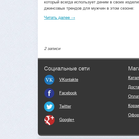
который всегда использует деним в своих издели
джинсовых трендов для мужчин в этом сезоне:
Читать далее →
2 записи
Социальные сети
Маг
Катал
VKontakte
Доста
Facebook
Опла
Корзи
Twitter
Офор
Google+