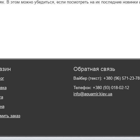
ях. В этом можно убедиться, если посмотреть на их последние новинки 
азин
Обратная связь
ог
Вайбер (текст): +380 (96) 571-23-78
вка
Телефон: +380 (93) 018-02-12
info@aquamir.kiev.ua
та
на
мить заказ