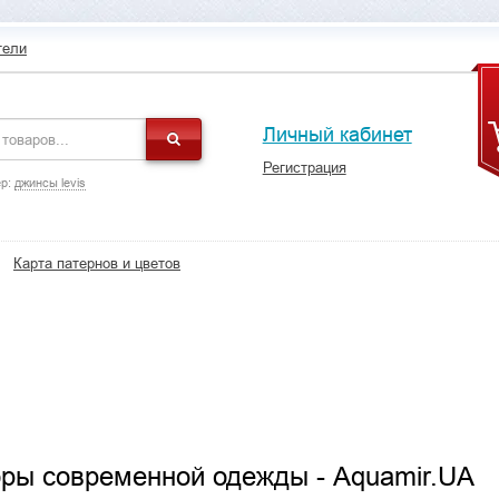
тели
Личный кабинет
Регистрация
р:
джинсы levis
Карта патернов и цветов
оры современной одежды - Aquamir.UA